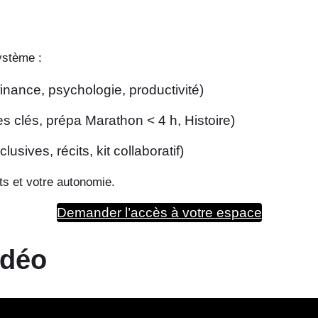
ystème :
inance, psychologie, productivité)
s clés, prépa Marathon < 4 h, Histoire)
usives, récits, kit collaboratif)
ts et votre autonomie.
Demander l’accès à votre espace
idéo